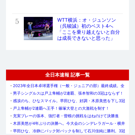
5
WTT横浜：オ・ジュンソン
（呉晙誠）初のベスト4へ
「ここを乗り越えないと自分
は成長できないと思った」
全日本速報 記事一覧
・
2023年全日本卓球選手権（一般・ジュニアの部）最終成績。全
7種目でメダリストが決定
・
男子シングルスは戸上隼輔が2連覇、張本智和の3冠はならず！
・
感涙のち、ひなスマイル。早田ひな、好調・木原美悠を下し3冠
達成！
・
戸上隼輔が2連覇へ王手！篠塚大登との大激戦を制す！
・
充実プレーの張本、強打者・曽根の挑戦をはねのけて決勝進
出。3冠に王手
・
木原美悠が4年ぶりの決勝へ。今大会のシンデレラガール・横井
咲桜を下す
・
早田ひな、冷静にバック対バックを制して石川佳純に勝利。3冠