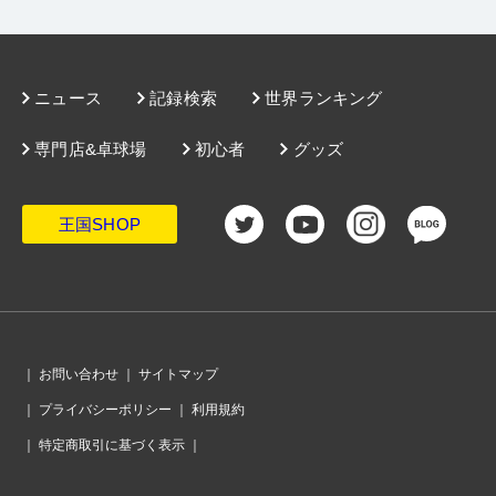
に王手
・
いよいよ大会最終日、男女シングルスの頂点に立つのはどの選
手か？
・
昨年の悔しさ晴らすVに熱い抱擁。張本／森薗が男子ダブルス初
優勝！
・
女子ダブルスで大記録誕生。伊藤美誠／早田ひなが5連覇を達
成！
・
男子複準決勝、張本／森薗が激戦を制す。及川／松島、女子は
ニュース
記録検索
世界ランキング
伊藤／早田と成本／井が決勝へ
・
前回王者の戸上隼輔が準決勝進出！曽根翔は自身初となる4強入
りを果たす
専門店&卓球場
初心者
グッズ
・
篠塚大登と張本智和が4強入り！篠塚は激しいラリー戦を制す
・
充実メンタルの石川佳純、佐藤瞳の鉄壁守備と果敢な攻撃を振
り切り準決勝へ
・
新進気鋭の横井咲桜、準決勝進出を果たす
王国SHOP
・
早田ひなと横井咲桜も4強入り。早田は得意の飛びつきでストレ
ート勝ち
・
世界ユース女王・木原美悠、鈴木李茄に圧勝で3年連続の準決勝
進出
・
いよいよ大会も佳境に突入。大会6日目がスタート
・
宇田幸矢が好調の上村慶哉を破り準々決勝進出を決める！
・
ベスト8の平均年齢は20.6歳！ 男子シングルス6回戦の全結果
・
男子6回戦屈指の好ゲーム、篠塚大登が吉村真晴を破る！
｜
お問い合わせ
｜
サイトマップ
・
女子シングルス6回戦の全結果。平野美宇は大藤との激戦を制す
｜
プライバシーポリシー
｜
利用規約
・
「諦めない気持ちで戦いました」石川佳純、宿敵・加藤美優を
下す！
｜
特定商取引に基づく表示
｜
・
横井咲桜、会心のプレーで伊藤美誠を正面から撃破。連覇狙っ
た伊藤はベスト16で散る
・
男女ダブルス4強そろう。張本／森薗は初Vへ前進、伊藤／早田