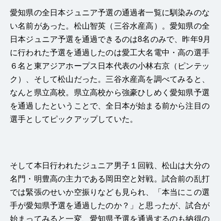
愛知県の全日本ジュニア予選の通過者一覧に馴染みのな
い名前があった。松山智英（三谷水産高）。愛知県の全
日本ジュニア予選を通過できるのは8名のみで、昨年9月
に行われた予選を通過したのは愛工大名電中・高の選手
６名と東アジアホープス日本代表の小林右京（ピンテッ
ク）、そして松山だった。三谷水産高を調べてみると、
なんと県立高校。県立高校から強豪ひしめく愛知県予選
を通過したということで、全日本が始まる前から注目の
選手としてピックアップしていた。
そして本日行われたジュニア男子１回戦、松山は大分の
名門・明豊高の主力である岡田空と対戦。試合前の乱打
では緊張のせいか空振りなども見られ、「本当にこの選
手が愛知県予選を通過したのか？」と思ったが、試合が
始まってみると一変、愛知県予選を通過するのも納得の