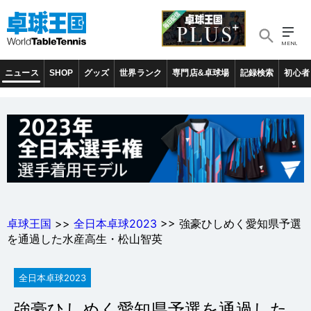
ニュース
SHOP
グッズ
世界ランク
専門店&卓球場
記録検索
初心者
卓球王国
>>
全日本卓球2023
>> 強豪ひしめく愛知県予選
を通過した水産高生・松山智英
全日本卓球2023
強豪ひしめく愛知県予選を通過した