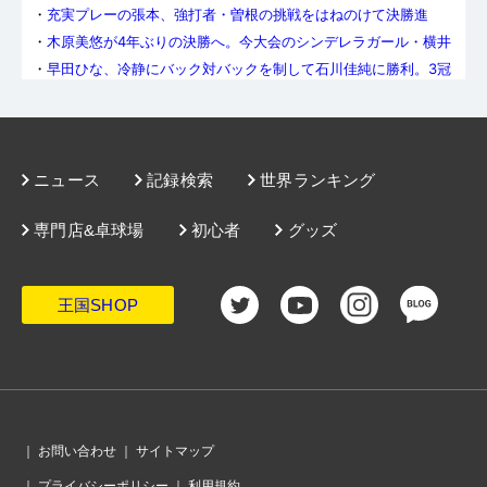
・
充実プレーの張本、強打者・曽根の挑戦をはねのけて決勝進
出。3冠に王手
・
木原美悠が4年ぶりの決勝へ。今大会のシンデレラガール・横井
咲桜を下す
・
早田ひな、冷静にバック対バックを制して石川佳純に勝利。3冠
に王手
・
いよいよ大会最終日、男女シングルスの頂点に立つのはどの選
手か？
・
昨年の悔しさ晴らすVに熱い抱擁。張本／森薗が男子ダブルス初
優勝！
・
女子ダブルスで大記録誕生。伊藤美誠／早田ひなが5連覇を達
成！
・
男子複準決勝、張本／森薗が激戦を制す。及川／松島、女子は
ニュース
記録検索
世界ランキング
伊藤／早田と成本／井が決勝へ
・
前回王者の戸上隼輔が準決勝進出！曽根翔は自身初となる4強入
りを果たす
専門店&卓球場
初心者
グッズ
・
篠塚大登と張本智和が4強入り！篠塚は激しいラリー戦を制す
・
充実メンタルの石川佳純、佐藤瞳の鉄壁守備と果敢な攻撃を振
り切り準決勝へ
・
新進気鋭の横井咲桜、準決勝進出を果たす
王国SHOP
・
早田ひなと横井咲桜も4強入り。早田は得意の飛びつきでストレ
ート勝ち
・
世界ユース女王・木原美悠、鈴木李茄に圧勝で3年連続の準決勝
進出
・
いよいよ大会も佳境に突入。大会6日目がスタート
・
宇田幸矢が好調の上村慶哉を破り準々決勝進出を決める！
・
ベスト8の平均年齢は20.6歳！ 男子シングルス6回戦の全結果
・
男子6回戦屈指の好ゲーム、篠塚大登が吉村真晴を破る！
｜
お問い合わせ
｜
サイトマップ
・
女子シングルス6回戦の全結果。平野美宇は大藤との激戦を制す
｜
プライバシーポリシー
｜
利用規約