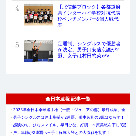
4
【北信越ブロック】各都道府
県インターハイ学校対抗代表
校ベンチメンバー&個人戦代
表
5
定通制、シングルスで優勝者
が決定。男子は安藤京護が2
冠、女子は村田悠菜がV
全日本速報 記事一覧
・
2023年全日本卓球選手権（一般・ジュニアの部）最終成績。全
7種目でメダリストが決定
・
男子シングルスは戸上隼輔が2連覇、張本智和の3冠はならず！
・
感涙のち、ひなスマイル。早田ひな、好調・木原美悠を下し3冠
達成！
・
戸上隼輔が2連覇へ王手！篠塚大登との大激戦を制す！