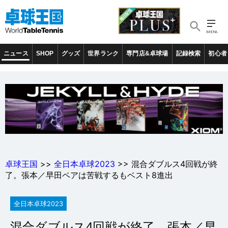
ニュース
SHOP
グッズ
世界ランク
専門店&卓球場
記録検索
初心者
卓球王国
>>
全日本卓球2023
>> 混合ダブルス4回戦が終
了。張本／早田ペアは苦戦するもベスト8進出
全日本卓球2023
混合ダブルス4回戦が終了。張本／早