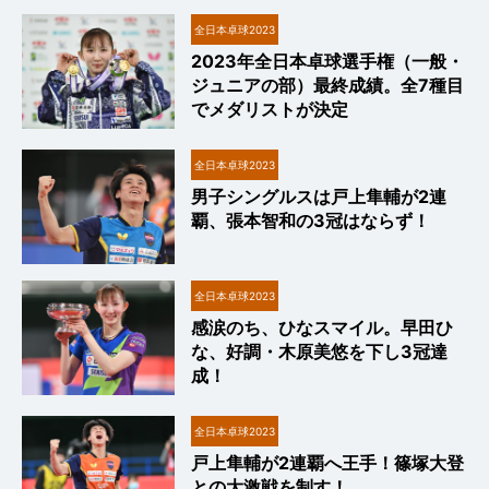
全日本卓球2023
2023年全日本卓球選手権（一般・
ジュニアの部）最終成績。全7種目
でメダリストが決定
全日本卓球2023
男子シングルスは戸上隼輔が2連
覇、張本智和の3冠はならず！
全日本卓球2023
感涙のち、ひなスマイル。早田ひ
な、好調・木原美悠を下し3冠達
成！
全日本卓球2023
戸上隼輔が2連覇へ王手！篠塚大登
との大激戦を制す！