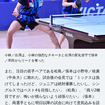
小林／出澤は、小林の強烈なチキータと出澤の変化攻守で張本
／早田からリードを奪った
また、注目の若手ペアである松島／張本は小野寺／枝廣
（中央大）に敗れた。試合後の会見では「ミックスは負
けてしまったけど、ジュニアは絶対優勝したいし、シン
グルスではベスト4を目指したい」（松島）、「残り2種
目ですが、悔いが残らないよう頑張りたい」（張本）
と、両選手ともに明日以降の試合に向けて意気込みを語