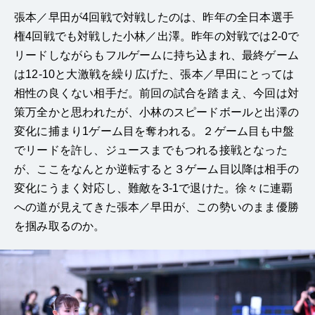
張本／早田が4回戦で対戦したのは、昨年の全日本選手
権4回戦でも対戦した小林／出澤。昨年の対戦では2-0で
リードしながらもフルゲームに持ち込まれ、最終ゲーム
は12-10と大激戦を繰り広げた、張本／早田にとっては
相性の良くない相手だ。前回の試合を踏まえ、今回は対
策万全かと思われたが、小林のスピードボールと出澤の
変化に捕まり1ゲーム目を奪われる。２ゲーム目も中盤
でリードを許し、ジュースまでもつれる接戦となった
が、ここをなんとか逆転すると３ゲーム目以降は相手の
変化にうまく対応し、難敵を3-1で退けた。徐々に連覇
への道が見えてきた張本／早田が、この勢いのまま優勝
を掴み取るのか。