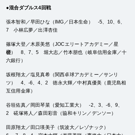
●混合ダブルス4回戦
張本智和／早田ひな（IMG／日本生命） -5、10、6、
7 小林広夢／出澤杏佳
篠塚大登／木原美悠（JOCエリートアカデミー／星
槎
） 8、7、5 堀大志／竹本朋也（岐阜信用金庫／十
六銀行）
坂根翔太／塩見真希（関西卓球アカデミー／サンリ
ツ） 4、-6、4、2 徳永大輝／中村真優美（鹿児島相
互信用金庫）
谷垣佑真／岡田琴菜（愛知工業大） -2、3、-6、9、
2 硴塚将人／森田彩音（協和キリン／デンソー）
田原翔太／田口瑛美子（筑波大／レゾナック）