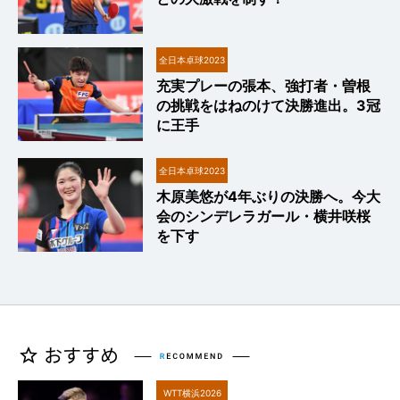
全日本卓球2023
充実プレーの張本、強打者・曽根
の挑戦をはねのけて決勝進出。3冠
に王手
全日本卓球2023
木原美悠が4年ぶりの決勝へ。今大
会のシンデレラガール・横井咲桜
を下す
WTT横浜2026