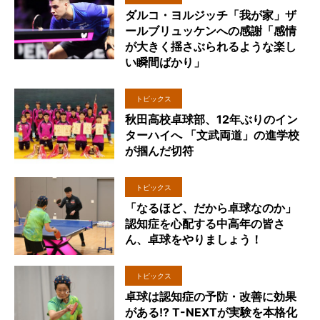
ダルコ・ヨルジッチ「我が家」ザ
ールブリュッケンへの感謝「感情
が大きく揺さぶられるような楽し
い瞬間ばかり」
トピックス
秋田高校卓球部、12年ぶりのイン
ターハイへ 「文武両道」の進学校
が掴んだ切符
トピックス
「なるほど、だから卓球なのか」
認知症を心配する中高年の皆さ
ん、卓球をやりましょう！
トピックス
卓球は認知症の予防・改善に効果
がある!? T-NEXTが実験を本格化