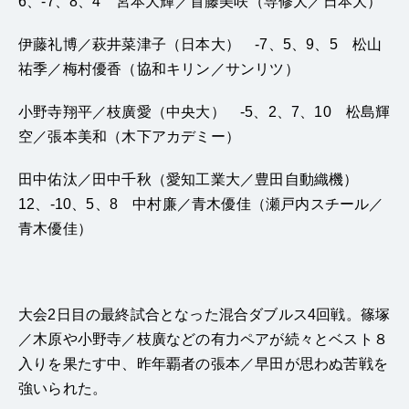
6、-7、8、4 宮本大輝／首藤美咲（専修大／日本大）
伊藤礼博／萩井菜津子（日本大） -7、5、9、5 松山
祐季／梅村優香（協和キリン／サンリツ）
小野寺翔平／枝廣愛（中央大） -5、2、7、10 松島輝
空／張本美和（木下アカデミー）
田中佑汰／田中千秋（愛知工業大／豊田自動織機）
12、-10、5、8 中村廉／青木優佳（瀬戸内スチール／
青木優佳）
大会2日目の最終試合となった混合ダブルス4回戦。篠塚
／木原や小野寺／枝廣などの有力ペアが続々とベスト８
入りを果たす中、昨年覇者の張本／早田が思わぬ苦戦を
強いられた。