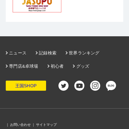
年長の倪夏蓮が勝利のスマイル
・
男女シングルスの予選ラウンド終了。58歳のツォン・ジーイン
は本戦出場ならず
・
【パリ五輪】日本の受難の日。卓球でのメダルの難しさと改め
て感じる東京五輪での水谷／伊藤の偉大さ
・
パリ五輪・卓球競技の初日がスタート。張本／早田は北朝鮮ペ
アに敗れて初戦で姿を消す
・
7月27日にスタートする卓球競技。張本智和／早田ひなは会場練
習で調整
・
女子シングルス、孫穎莎と当たる早田ひなは3回戦が第一関門
か？
・
男子シングルス、張本智和は準々決勝で世界王者と当たる組み
合わせに
・
混合ダブルスのドロー。パリの風は張本智和／早田ひなに吹い
ニュース
記録検索
世界ランキング
ている！
・
パリ五輪・女子団体のドロー。第2シードの日本の初戦はポーラ
ンド
・
パリ五輪のドローが決定。男子団体、日本は中国と逆のブロッ
専門店&卓球場
初心者
グッズ
ク
・
パリ五輪卓球 特設サイトがオープン！ 27日開幕前から五輪情報
をチェックしよう！
・
いざ決戦の地へ！パリ五輪卓球競技日本代表選手団がフランス
へ出発！
・
女子日本代表がパリ五輪に向けての意気込み語る「3年間準備し
王国SHOP
たことを全て出し切る」（早田）
・
パリ五輪男子日本代表が出発前の羽田空港で意気込みを語る
「良い経験も悪い経験も、全てがこのパリのため」（張本）
・
パリ五輪・男子シングルスのシード。張本智和は第6シード、戸
上隼輔は第10シード
・
パリ五輪・混合ダブルスで第2シードを確保した日本。中国最強
ペアと決勝で激突？
・
パリ五輪・女子団体、日本は4大会連続で第2シードを確保
・
パリ五輪のシードが確定。群雄割拠の男子団体、日本は第4シー
｜
お問い合わせ
｜
サイトマップ
ド