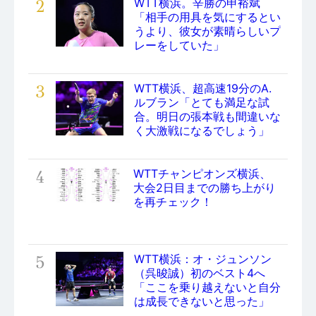
2
WTT横浜。辛勝の申裕斌
「相手の用具を気にするとい
うより、彼女が素晴らしいプ
レーをしていた」
3
WTT横浜、超高速19分のA.
ルブラン「とても満足な試
合。明日の張本戦も間違いな
く大激戦になるでしょう」
4
WTTチャンピオンズ横浜、
大会2日目までの勝ち上がり
を再チェック！
5
WTT横浜：オ・ジュンソン
（呉晙誠）初のベスト4へ
「ここを乗り越えないと自分
は成長できないと思った」