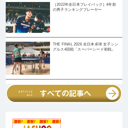
とは何の関係もありません」と敗戦後の王楚欽
［2022年全日本プレイバック］4年前
・
【パリ五輪卓球】男子シングルス2回戦、張本智和がイランの
No.アラミヤンを破り、ベスト16に進む
の男子ランキングプレーヤー
・
【パリ五輪卓球】男子シングルス2回戦、スペアラケットで臨ん
だ第1シードの王楚欽がモーレゴードに敗れる
・
前代未聞、カメラマンが踏んで王楚欽のラケットが折れる「ラ
ケット破損事件」は、金メダル候補の心を揺さぶるのか!?
・
【パリ五輪卓球】混合ダブルス金メダル獲得直後のアクシデン
ト。歓喜の笑顔から一転、茫然自失の王楚欽
・
【パリ五輪卓球】混合ダブルスの頂点に立ったのは王楚欽／孫
穎莎。北朝鮮ペアを振り切って金メダルを獲得！
・
【パリ五輪卓球】韓国の林鐘勲／申裕斌が香港ペアを完封！個
THE FINAL 2026 全日本卓球 女子シン
人種目としては20年ぶりのメダル獲得！
・
【パリ五輪卓球】男子シングルス2回戦、戸上隼輔はコズルに苦
グルス4回戦「スーパーシード初戦」
しみながらも、気迫のプレーで振り切る
・
【パリ五輪卓球】女子シングルス2回戦がスタート、地元期待の
パヴァデはバトラに完敗
・
混合ダブルスは準決勝が終了。決勝は中国ペアvs北朝鮮ペアの
対戦に
・
【パリ五輪卓球】男子シングルス1回戦が全て終了。外シードは
負けず、大きな波乱は起きず
・
【パリ五輪卓球】平野美宇、完勝で2回戦へ。日本勢は4人全員
が1回戦をストレート勝ち！
・
パリ五輪卓球男子シングルス1回戦。強い、強いぞ、張本智和!!
最速で試合を決める
・
【パリ五輪卓球】混合ダブルスで4強決定。林昀儒／陳思羽、中
国ペアに迫るも惜敗
・
パリ五輪卓球、男子シングルス1回戦。地元フランスのルブラン
兄弟は危なげなく2回戦へ
・
女子シングルス1回戦、早田ひなは会心のストレート勝ち。杜凱
琹、田志希らが敗れる
・
初めての五輪も“戸上らしさ”全開の両ハンドドライブでストレー
ト勝ち
・
パリ五輪男子シングルス1回戦。オフチャロフ、モーレゴードは
初戦を難なく突破
・
早くも女子シングルス1回戦スタート。地元期待のパヴァデ、最