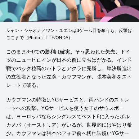
シャン・シャオナ／ワン・ユエンは3ゲーム目を奪うも、反撃は
ここまで（Photo：ITTF/ONDA）
このまま3−0での勝利は確実。そう思われた矢先、ドイ
ツのニューヒロインが日本の前に立ちはだかる。インド
戦でバック粒高のバトラとアクラに完勝し、準決勝進出
の立役者となった左腕・カウフマンが、張本美和をスト
レートで破る。
カウフマンの特徴はYGサービスと、両ハンドのストレ
ートへの攻撃。YGサービスを使う女子のサウスポー
は、ヨーロッパならシングルスでベスト8に入ったポル
カノバ（オーストリア）がいるが、世界的にはやはり希
少。カウフマンは張本のフォア前へ切れ味鋭いYGサー