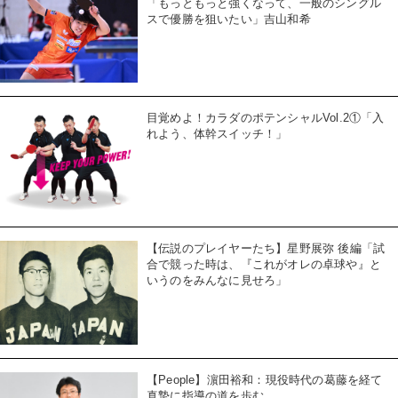
「もっともっと強くなって、一般のシングル
スで優勝を狙いたい」吉山和希
目覚めよ！カラダのポテンシャルVol.2①「入
れよう、体幹スイッチ！」
【伝説のプレイヤーたち】星野展弥 後編「試
合で競った時は、『これがオレの卓球や』と
いうのをみんなに見せろ」
【People】濵田裕和：現役時代の葛藤を経て
真摯に指導の道を歩む