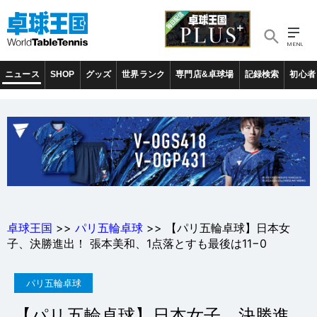
ニュース
SHOP
グッズ
世界ランク
専門店&卓球場
記録検索
初心者
卓球王国
>>
パリ五輪卓球
>> 【パリ五輪卓球】日本女
子、決勝進出！ 張本美和、1点落とすも最後は11−0
パリ五輪卓球
【パリ五輪卓球】日本女子、決勝進