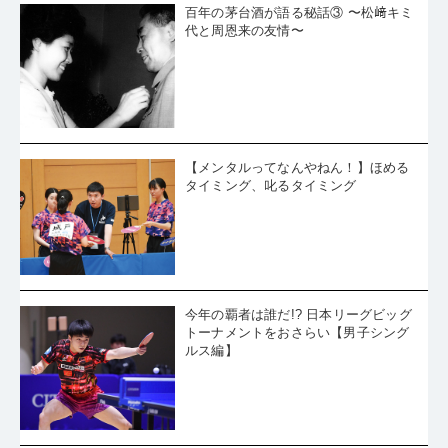
プにいた。引退するのに良い時期だった」
百年の茅台酒が語る秘話③ 〜松﨑キミ
・
【パリ五輪卓球】まだまだ通過点か。日本女子、タイ相手に1ゲ
ームも落とさず完勝
代と周恩来の友情〜
・
【パリ五輪卓球】日本男子がチャイニーズタイペイを破り、準
決勝へ!!
・
【パリ五輪卓球】男女団体1回戦の結果。地元・フランス女子は
タイとの激戦に敗れる
・
【パリ五輪卓球】男子団体1回戦、日本はオーストラリアを寄せ
付けずにストレート勝ち
・
【パリ五輪卓球】チャイニーズタイペイ男子が準々決勝へ。ル
ーマニア女子、インドに苦杯
・
【パリ五輪卓球】団体戦スタート！ 張本美和が五輪デビューの
日本女子、ポーランドを完封
・
【パリ五輪卓球】樊振東、威風堂々。モーレゴードの果敢な挑
【メンタルってなんやねん！】ほめる
戦を正面から受け止めてはね返す。五輪金メダルで大満貫達成
タイミング、叱るタイミング
・
【パリ五輪卓球】わずか31分で勝負を決めた17歳のF.ルブラ
ン。五輪史上最年少でメダル獲得
・
【パリ五輪卓球】女子シングルスの表彰式、笑顔のメダリスト3
人
・
【パリ五輪卓球】パリの女王は陳夢。決勝で孫穎莎を再び破
り、張怡寧以来の2連覇！
・
【パリ五輪卓球】号泣の銅メダル。「神様のいたずら」にも負
けなかった早田ひな、感動をありがとう！
・
【パリ五輪卓球】疾走するファンタジスタ。21年世界卓球を彷
彿とさせるワンダーボーイの輝き
・
【パリ五輪卓球】孫穎莎に敗れた早田ひな、銅メダル決定戦
今年の覇者は誰だ!? 日本リーグビッグ
へ。「コンディションが100％ではなかった」
トーナメントをおさらい【男子シング
・
【パリ五輪卓球】樊振東、徹底したミドル攻めでF.ルブランの
ルス編】
両翼を折る
・
【パリ五輪卓球】前回女王・陳夢、2連覇に王手。女王の「残
心」に脱帽
・
【パリ五輪卓球】スウェーデンの魔術師。モーレゴード・マジ
ックでアサールを打ち崩し、準決勝進出を決めた
・
【パリ五輪卓球】緊張と喜び。早田ひな、苦しみながら北朝鮮
のピョン・ソンギョンを下し、メダルへあと1勝
・
【パリ五輪卓球】これが世界最高峰の戦いだ。樊振東がゾーン