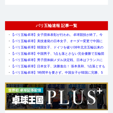
パリ五輪速報 記事一覧
・
【パリ五輪卓球】女子団体表彰が行われ、卓球競技が終了。今
大会のメダリスト一覧はこちら
・
【パリ五輪卓球】美技連発の日本女子、オーダー変更で中国に
迫るも2大会連続の銀
・
【パリ五輪卓球】韓国女子、ドイツを破り08年北京五輪以来の
団体銅メダル！
・
【パリ五輪卓球】中国男子、1点も落とさない完全優勝で五輪団
体5連覇を達成!!
・
【パリ五輪卓球】男子団体銅メダル決定戦、日本はフランスに
2-3で敗れて3大会続けてのメダルならず
・
【パリ五輪卓球】日本女子、決勝進出！ 張本美和、1点落とすも
最後は11−0
・
【パリ五輪卓球】1時間半を要さず。中国女子が韓国に完勝、5
連覇に王手
・
【パリ五輪卓球】男子団体準決勝、中国が地元フランスの勢い
を止める
・
【パリ五輪卓球】日本男子、3時間半の激闘の末、敗れる。銅メ
ダル決定戦へ。スウェーデンは五輪団体で初メダル
・
【パリ五輪卓球】男女ともベスト4が決定。フランス男子、中国
の待つ準決勝へ
・
【パリ五輪卓球】中国男子、韓国に釜山大会のリベンジ許さ
ず。ドイツ女子には救世主現る
・
【パリ五輪卓球】韓国女子が準決勝進出。申裕斌／田志希のダ
ブルスが強力
・
ありがとうティモ! でも悲しいよ。「ぼくは長いこと世界のトッ