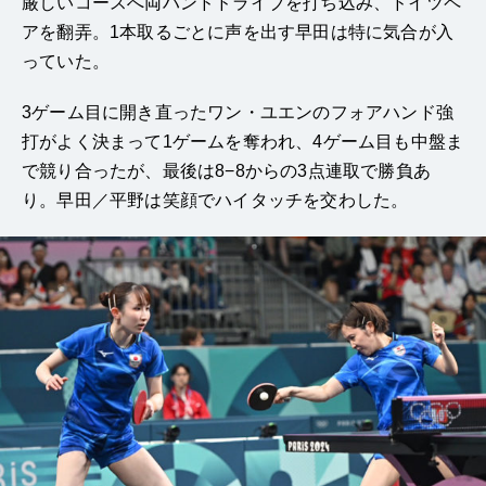
厳しいコースへ両ハンドドライブを打ち込み、ドイツペ
アを翻弄。1本取るごとに声を出す早田は特に気合が入
っていた。
3ゲーム目に開き直ったワン・ユエンのフォアハンド強
打がよく決まって1ゲームを奪われ、4ゲーム目も中盤ま
で競り合ったが、最後は8−8からの3点連取で勝負あ
り。早田／平野は笑顔でハイタッチを交わした。