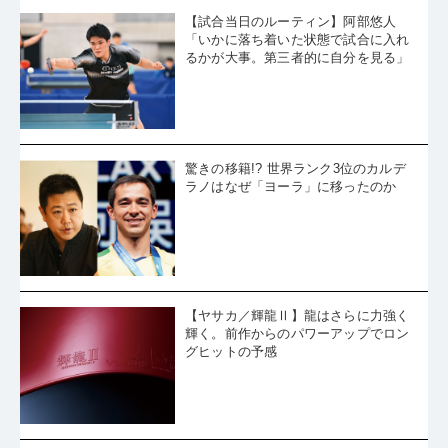
に入った張本智和を死闘の末に下す
・
【パリ五輪卓球】世界女王・孫穎莎が準決勝へ。4試合すべて4-
【試合当日のルーティン】阿部悠人
0の恐るべき強さ
「いかに落ち着いた状態で試合に入れ
・
【パリ五輪卓球】激闘、1時間20分。平野美宇、二度のマッチポ
イントを握るも惜敗
るかが大事。第三者的に自分を見る」
・
【パリ五輪卓球】カルデラノが張禹珍を完封。準決勝へ一番乗
り。南米初のメダル獲得が見えてきた
・
【パリ五輪卓球】破竹の進撃を見せるモーレゴードが着るのは
あの有名ブランド「ユニクロ」
・
【パリ五輪卓球】同門対決？カルデラノに敗れたA.ルブラン。
兄弟で分かれた嬉し涙と悔し涙
・
【パリ五輪卓球】戸上の初の五輪シングルスはベスト16で終
戦、されど闘魂は燃え続ける「この悔しさは必ず次に繋がると思
・
【パリ五輪卓球】女子8強が決定。申裕斌と世界女王・孫穎莎が
驚きの移籍!? 世界ランク3位のカルデ
う」
勝利
ラノはなぜ「ヨーラ」に移ったのか
・
【パリ五輪卓球】五輪で吹き荒れる六角形ラケット旋風。モー
レゴードはベスト8に進む
・
【パリ五輪卓球】早田ひな、難敵にさすがのストレート勝ち。
快進撃は止まらない！
・
【パリ五輪卓球】「フェリックス！」の大合唱。ルブラン、オ
フチャロフを打ち破る。「夢のようだよ」
・
【パリ五輪卓球】張本智和が準々決勝へ。準決勝進出をかけて
樊振東とジャーの勝者と対決
・
【パリ五輪卓球】充実の表情、平野美宇が日本勢の先陣を切っ
て8強！
・
【パリ五輪卓球】戸上隼輔は百戦錬磨の張禹珍に敗れて8入りな
【ヤサカ／輝龍Ⅱ】龍はさらに力強く
らず。ルブラン兄弟は弟のフェリックスが激戦を制して準々決勝
輝く。前作からのパワーアップでロン
・
パリ五輪、女子シングルスでもベスト16が決定。2回戦終了時の
へ
グヒットの予感
トーナメントはこちら
・
パリ五輪、男子シングルスは16強が出そろう。2回戦終了時のト
ーナメントはこちら
・
「とても楽しめた！」パリに咲く花、61歳、倪夏蓮。孫穎莎に
負けても、なお咲き続ける。
・
【パリ五輪卓球】平野美宇と早田ひなはベスト16進出。苦しみ
ながらもゲームを落とさない底力
・
「今日の自分の実力が十分ではなかったから負けた。ラケット