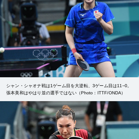
シャン・シャオナ戦は1ゲーム目を大逆転、3ゲーム目は11−0。
張本美和はやはり並の選手ではない（Photo：ITTF/ONDA）