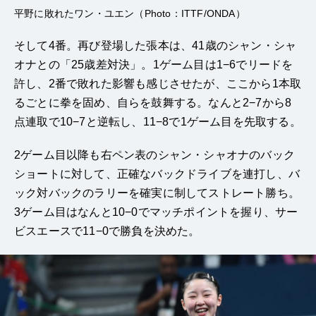
平野に敗れたワン・ユエン（Photo：ITTF/ONDA）
そして4番。再び登場した張本は、41歳のシャン・シャ
オナとの「25歳差対決」。1ゲーム目は1−6でリードを
許し、2番で敗れた影響も感じさせたが、ここから1本取
るごとに拳を固め、自らを鼓舞する。なんと2−7から8
点連取で10−7と逆転し、11−8で1ゲーム目を先取する。
2ゲーム目以降も右ペン表のシャン・シャオナのバック
ショートに対して、正確なバックドライブを連打し、バ
ック対バックのラリーを確実に制してストレート勝ち。
3ゲーム目はなんと10−0でマッチポイントを握り、サー
ビスエースで11−0で勝負を決めた。