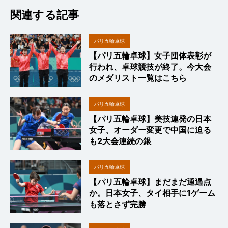
関連する記事
パリ五輪卓球
【パリ五輪卓球】女子団体表彰が
行われ、卓球競技が終了。今大会
のメダリスト一覧はこちら
パリ五輪卓球
【パリ五輪卓球】美技連発の日本
女子、オーダー変更で中国に迫る
も2大会連続の銀
パリ五輪卓球
【パリ五輪卓球】まだまだ通過点
か。日本女子、タイ相手に1ゲーム
も落とさず完勝